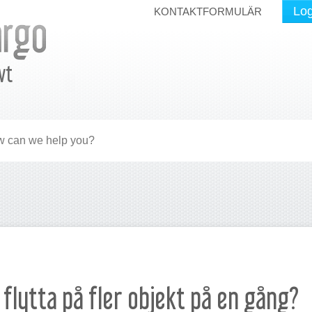
Log
KONTAKTFORMULÄR
vt
g flytta på fler objekt på en gång?