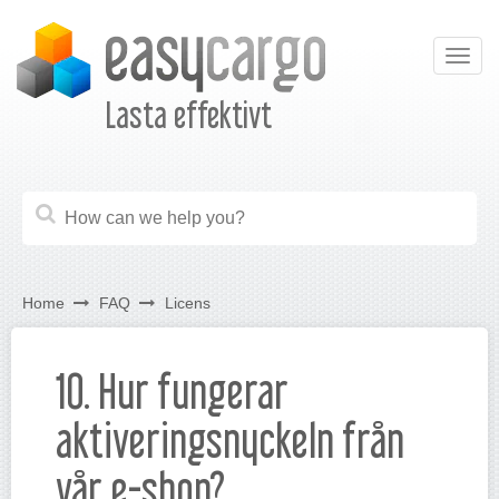
Togg
navig
Lasta effektivt
Home
FAQ
Licens
10. Hur fungerar
aktiveringsnyckeln från
vår e-shop?